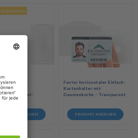
liebtesten
ster Einfach-
Fester horizontaler Einfach-
halter mit
Kartenhalter mit
nkerbe – Semi-
Daumenkerbe – Transparent
parent
RODUKT ANZEIGEN
PRODUKT ANZEIGEN