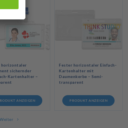
 horizontaler
Fester horizontaler Einfach-
nent sichernder
Kartenhalter mit
ch-Kartenhalter –
Daumenkerbe – Semi-
parent
transparent
RODUKT ANZEIGEN
PRODUKT ANZEIGEN
Weiter