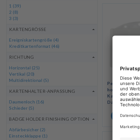
1
(39)
2
(8)
3
(3)
KARTENGRÖSSE
Ereigniskartengröße
(4)
Kreditkartenformat
(46)
RICHTUNG
Horizontal
(25)
Vertikal
(20)
Multidirektional
(5)
Personalisiert
horizontaler E
KARTENHALTER-ANPASSUNG
Kartenhalter 
Daumenloch
(16)
Daumenkerbe 
Schieder
(5)
PRODUKT 
BADGE HOLDER FINISHING OPTION
Abfärbesicher
(2)
Einsteckklappe
(1)