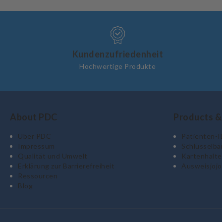
Kundenzufriedenheit
Hochwertige Produkte
About PDC
Products &
Über PDC
Patienten-
Impressum
Schlüsselbä
Qualität und Umwelt
Kartenhalte
Erklärung zur Barrierefreiheit
Ausweisjojo
Ressourcen
Blog