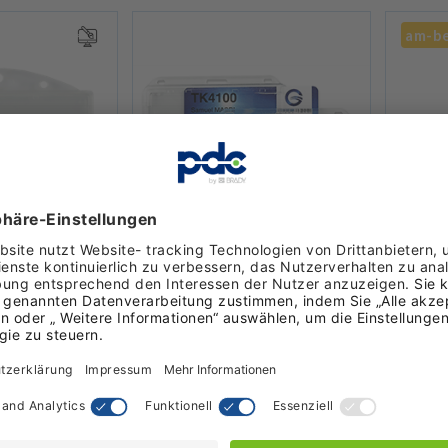
am-be
er fester
Fester horizontaler
Halbfe
infach-
Premium-Einfach-
Karten
mit
Kartenhalter mit
Daume
– Transparent
Daumenkerbe
trans
ANZEIGEN
PRODUKT ANZEIGEN
P