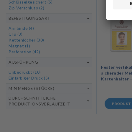
Schlüsselgesichert
(5)
Zip-Verschluss
(2)
BEFESTIGUNGSART
Armbinde
(4)
Clip
(3)
Kettenlöcher
(30)
Magnet
(1)
Perforation
(42)
AUSFÜHRUNG
Fester vertika
Unbedruckt
(10)
sichernder Me
Einfarbiger Druck
(5)
Kartenhalter 
MIN MENGE (STÜCKE)
DURCHSCHNITTLICHE
PRODUKTIONSVERLAUFZEIT
PRODUKT 