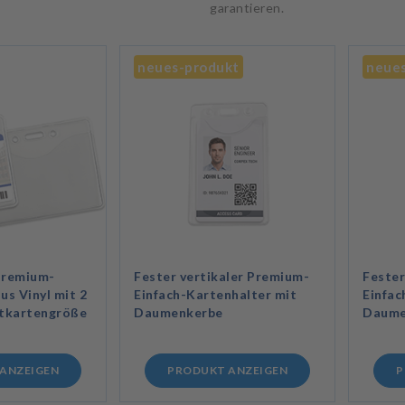
garantieren.
neues-produkt
neue
Premium-
Fester vertikaler Premium-
Fester
us Vinyl mit 2
Einfach-Kartenhalter mit
Einfac
itkartengröße
Daumenkerbe
Daume
ANZEIGEN
PRODUKT ANZEIGEN
P