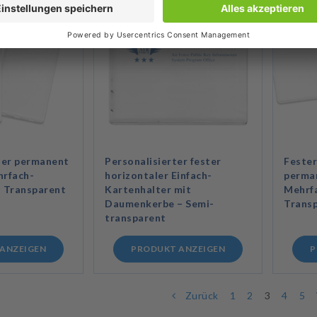
ler permanent
Personalisierter fester
Fester
hrfach-
horizontaler Einfach-
perma
– Transparent
Kartenhalter mit
Mehrfa
Daumenkerbe – Semi-
Trans
transparent
ANZEIGEN
PRODUKT ANZEIGEN
P
Zurück
1
2
3
4
5