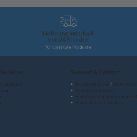
Lieferung innerhalb
von 24 Stunden
für vorrätige Produkte
 Services
Support & Contact
ID-Armband
Kontaktiere uns
/
0800 1800 
nder
Angebot anfordern
r
Frage zu einer bestehenden 
s
Frage über ein Produkt