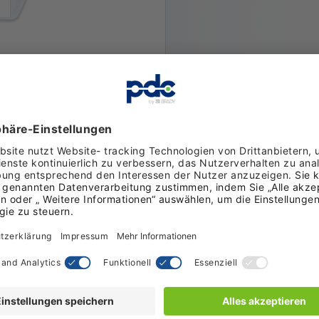
BESCHREIBUNG
Dieser belastbare Armbandhalter
verrichten, wie z. B. Sicherhe
Ermöglicht das Tragen des N
Armbandriemens.
Passend für Einleger in Kre
Namensschild wird rückseitig
Metallfrei.
Reißverschluss schützt Ihre
ZUSÄTZLICHE INFORMATIO