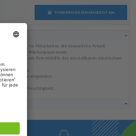
FORDERN SIE EIN ANGEBOT AN
 ist perfekt für Mitarbeiter, die körperliche Arbeit
itspersonal und Wartungspersonal.
amensschilds am Arm mithilfe des einstellbaren elastischen
ditkartengröße.
 in den Halter eingeführt.
 ID-Karte vor Feuchtigkeit.
NEN