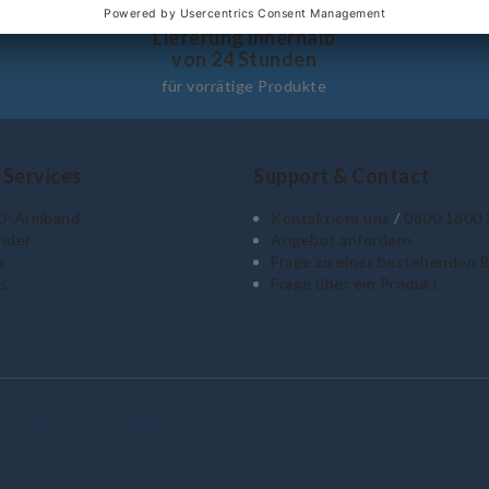
Lieferung innerhalb
von 24 Stunden
für vorrätige Produkte
 Services
Support & Contact
ID-Armband
Kontaktiere uns
/
0800 1800 
nder
Angebot anfordern
r
Frage zu einer bestehenden 
s
Frage über ein Produkt
Kundenbewertungen