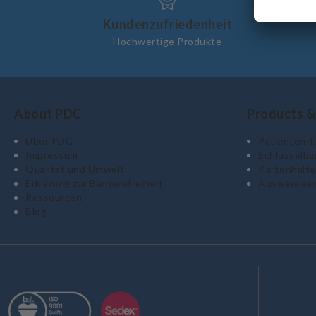
Kundenzufriedenheit
Hochwertige Produkte
About PDC
Products &
Über PDC
Patienten-
Impressum
Schlüsselbä
Qualität und Umwelt
Kartenhalte
Erklärung zur Barrierefreiheit
Ausweisjojo
Ressourcen
Blog
Engagement und Qualität